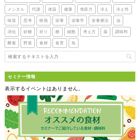
メンタル
代謝
体温
健康
免疫力
冷え
冷え性
味覚
思考
映画
栄養
栄養学
栄養療法
油
消化
砂糖
祈り
糖
細胞
考え方
薬
調味料
酵素
野菜
食材
食育
魚
セミナー情報
表示するイベントはありません。